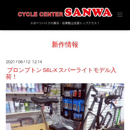
スポーツバイクの展示・在庫数は全国トップクラス！
新作情報
2021
/
06
/
12 12:14
ブロンプトン S6L-X スパーライトモデル入
荷！