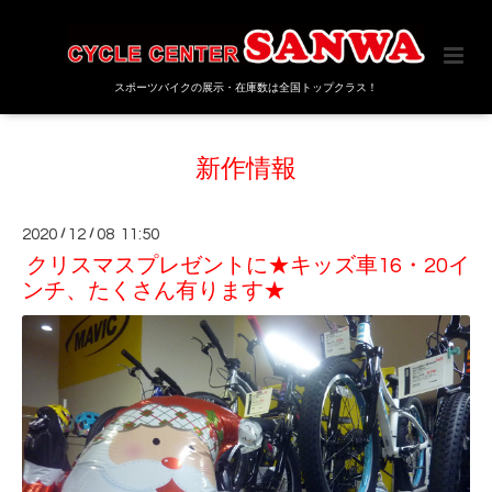
スポーツバイクの展示・在庫数は全国トップクラス！
新作情報
2020
/
12
/
08 11:50
クリスマスプレゼントに★キッズ車16・20イ
ンチ、たくさん有ります★