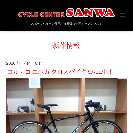
スポーツバイクの展示・在庫数は全国トップクラス！
新作情報
2020
/
11
/
14 18:14
コルナゴ エポカ クロスバイク SALE中！