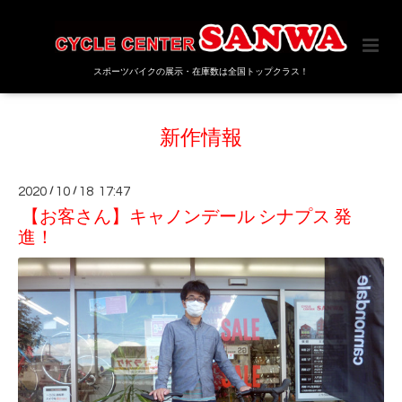
スポーツバイクの展示・在庫数は全国トップクラス！
新作情報
2020
/
10
/
18 17:47
【お客さん】キャノンデール シナプス 発
進！