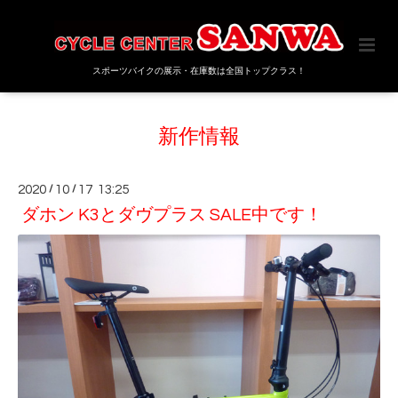
スポーツバイクの展示・在庫数は全国トップクラス！
新作情報
2020
/
10
/
17 13:25
ダホン K3とダヴプラス SALE中です！