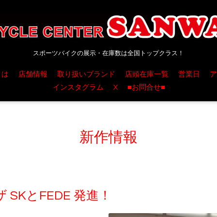
スポーツバイクの展示・在庫数は全国トップクラス！
とは
店舗情報
取り扱いブランド
店頭在庫一覧
営業日
ア
インスタグラム
X
■お問合せ■
新作情報
SKとFEDE 発進！