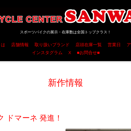
スポーツバイクの展示・在庫数は全国トップクラス！
とは
店舗情報
取り扱いブランド
店頭在庫一覧
営業日
ア
インスタグラム
X
■お問合せ■
新作情報
 ドマーネ 発進！