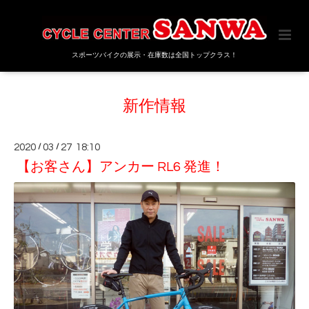
スポーツバイクの展示・在庫数は全国トップクラス！
新作情報
2020
/
03
/
27 18:10
【お客さん】アンカー RL6 発進！