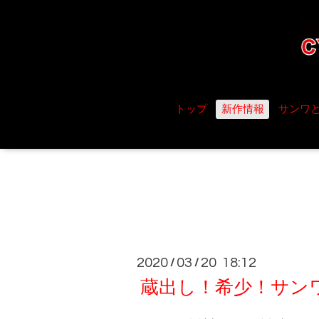
トップ
新作情報
サンワ
2020
03
20 18:12
/
/
蔵出し！希少！サン