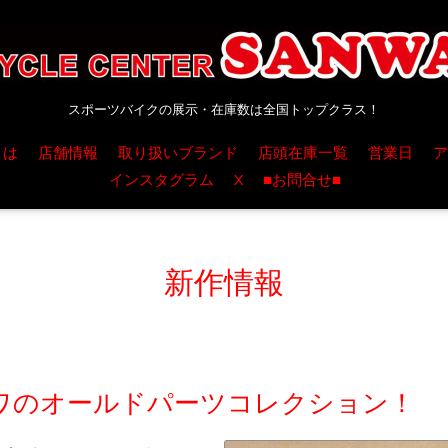
スポーツバイクの展示・在庫数は全国トップクラス！
とは
店舗情報
取り扱いブランド
店頭在庫一覧
営業日
ア
インスタグラム
X
■お問合せ■
新作情報
ワのオールドパーツコレクション！