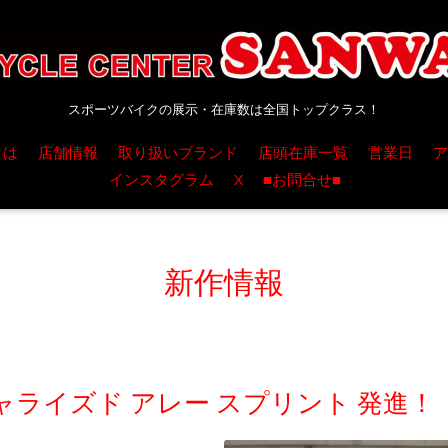
スポーツバイクの展示・在庫数は全国トップクラス！
とは
店舗情報
取り扱いブランド
店頭在庫一覧
営業日
ア
インスタグラム
X
■お問合せ■
新作情報
ライズド アレー スプリント 発進！