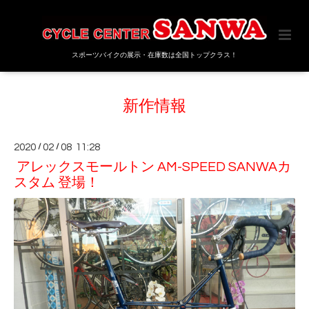
スポーツバイクの展示・在庫数は全国トップクラス！
新作情報
2020
/
02
/
08 11:28
アレックスモールトン AM-SPEED SANWAカ
スタム 登場！