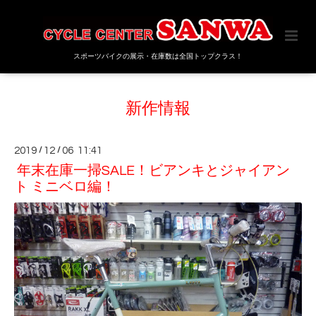
スポーツバイクの展示・在庫数は全国トップクラス！
新作情報
2019
/
12
/
06 11:41
年末在庫一掃SALE！ビアンキとジャイアン
ト ミニベロ編！