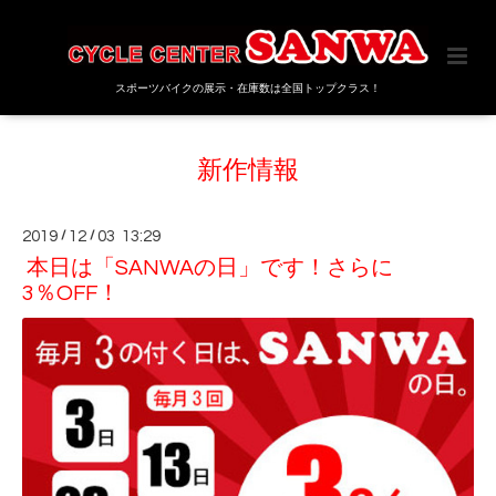
スポーツバイクの展示・在庫数は全国トップクラス！
新作情報
2019
/
12
/
03 13:29
本日は「SANWAの日」です！さらに
3％OFF！