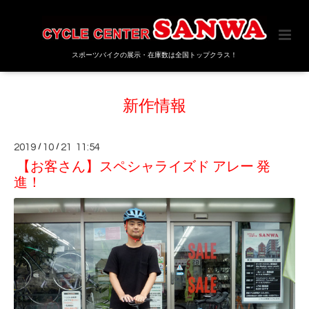
スポーツバイクの展示・在庫数は全国トップクラス！
新作情報
2019
/
10
/
21 11:54
【お客さん】スペシャライズド アレー 発
進！