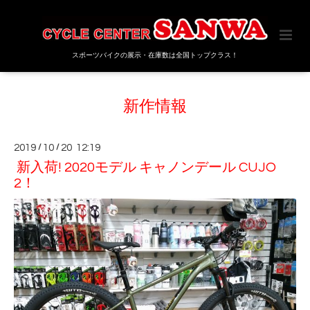
スポーツバイクの展示・在庫数は全国トップクラス！
新作情報
2019
/
10
/
20 12:19
新入荷! 2020モデル キャノンデール CUJO
2！