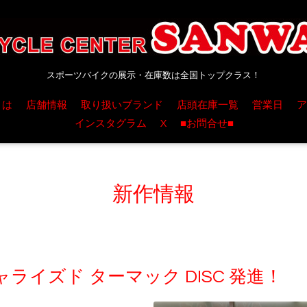
スポーツバイクの展示・在庫数は全国トップクラス！
とは
店舗情報
取り扱いブランド
店頭在庫一覧
営業日
ア
インスタグラム
X
■お問合せ■
新作情報
ライズド ターマック DISC 発進！