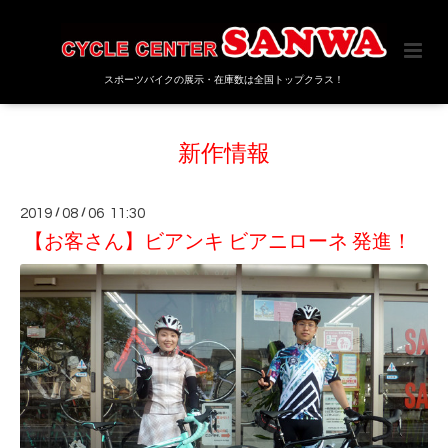
スポーツバイクの展示・在庫数は全国トップクラス！
新作情報
2019
/
08
/
06 11:30
【お客さん】ビアンキ ビアニローネ 発進！