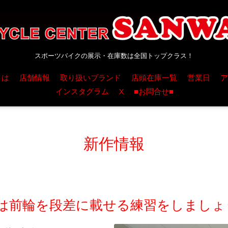
スポーツバイクの展示・在庫数は全国トップクラス！
とは
店舗情報
取り扱いブランド
店頭在庫一覧
営業日
ア
インスタグラム
X
■お問合せ■
新作情報
ずは前輪を段差に載せる練習をしましょ