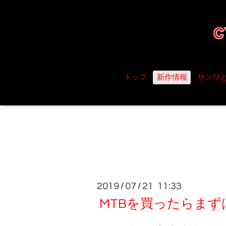
トップ
新作情報
サンワ
2019
07
21 11:33
/
/
MTBを買ったらま