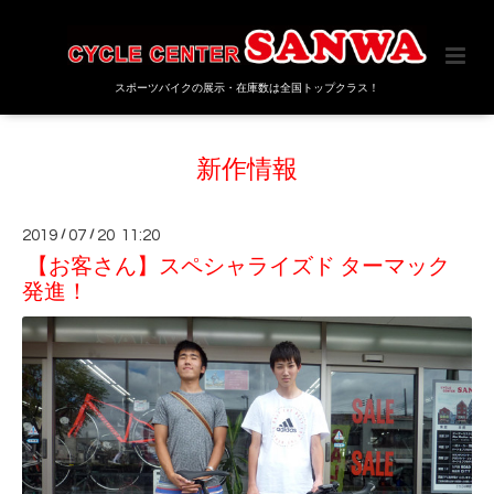
スポーツバイクの展示・在庫数は全国トップクラス！
新作情報
2019
/
07
/
20 11:20
【お客さん】スペシャライズド ターマック
発進！