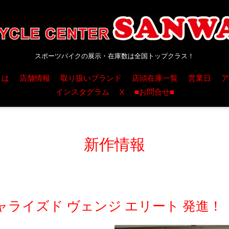
スポーツバイクの展示・在庫数は全国トップクラス！
とは
店舗情報
取り扱いブランド
店頭在庫一覧
営業日
ア
インスタグラム
X
■お問合せ■
新作情報
ライズド ヴェンジ エリート 発進！