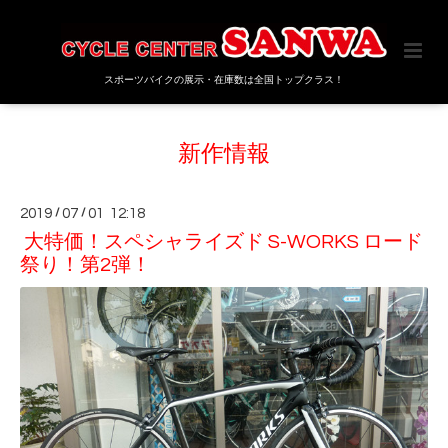
スポーツバイクの展示・在庫数は全国トップクラス！
新作情報
2019
/
07
/
01 12:18
大特価！スペシャライズド S-WORKS ロード
祭り！第2弾！