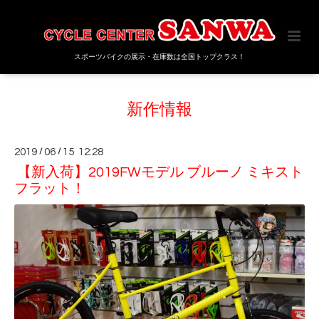
スポーツバイクの展示・在庫数は全国トップクラス！
新作情報
2019
/
06
/
15 12:28
【新入荷】2019FWモデル ブルーノ ミキスト
フラット！