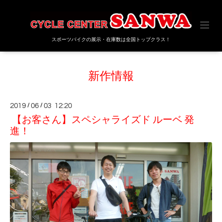
スポーツバイクの展示・在庫数は全国トップクラス！
新作情報
2019
/
06
/
03 12:20
【お客さん】スペシャライズド ルーベ 発
進！