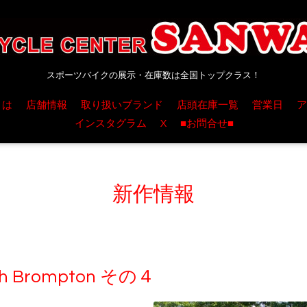
スポーツバイクの展示・在庫数は全国トップクラス！
とは
店舗情報
取り扱いブランド
店頭在庫一覧
営業日
ア
インスタグラム
X
■お問合せ■
新作情報
Brompton その４