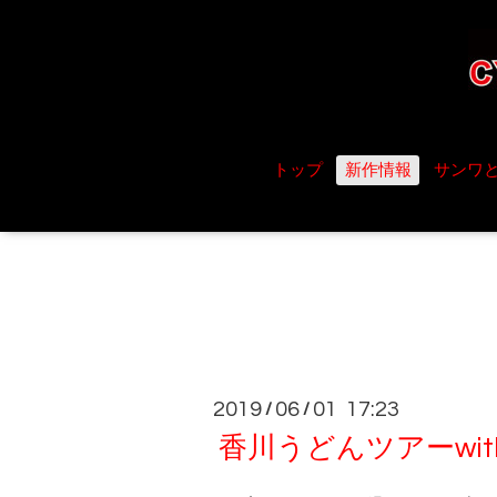
トップ
新作情報
サンワ
2019
06
01 17:23
/
/
香川うどんツアーwith 