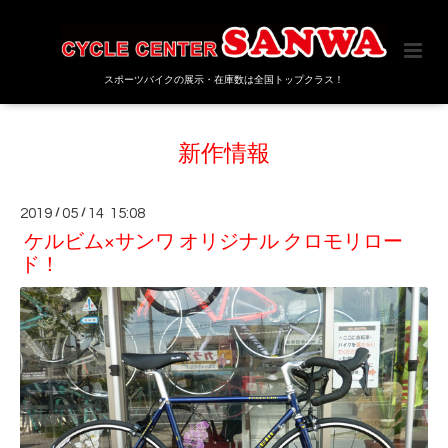
スポーツバイクの展示・在庫数は全国トップクラス！
新作情報
2019
/
05
/
14 15:08
ケルビム×サンワ オリジナル クロモリロー
ド！