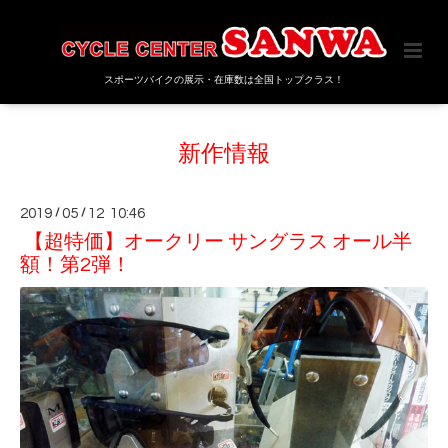
スポーツバイクの展示・在庫数は全国トップクラス！
新作情報
2019
/
05
/
12 10:46
【超特価】オークリー サングラス オール半
額！第2弾！