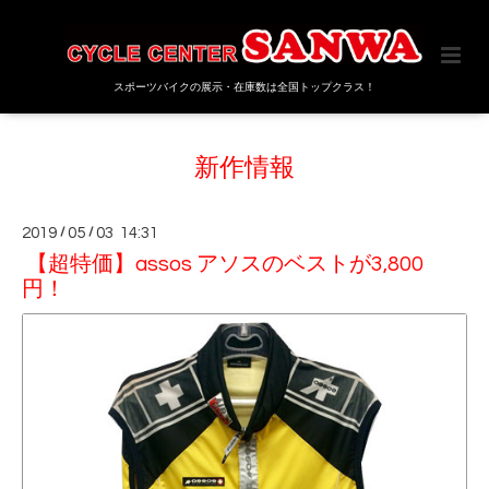
スポーツバイクの展示・在庫数は全国トップクラス！
新作情報
2019
/
05
/
03 14:31
【超特価】assos アソスのベストが3,800
円！