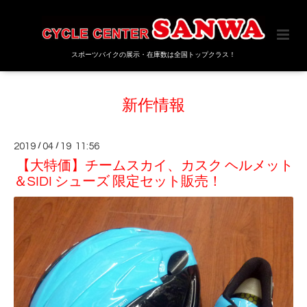
スポーツバイクの展示・在庫数は全国トップクラス！
新作情報
2019
/
04
/
19 11:56
【大特価】チームスカイ、カスク ヘルメット
＆SIDI シューズ 限定セット販売！