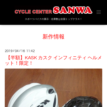
スポーツバイクの展示・在庫数は全国トップクラス！
新作情報
2019
/
04
/
16 11:42
【半額】KASK カスク インフィニティ ヘルメ
ット！限定！