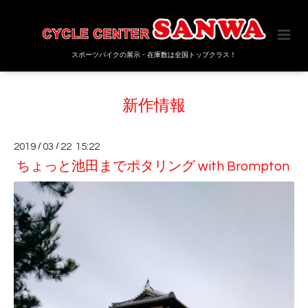
スポーツバイクの展示・在庫数は全国トップクラス！
新作情報
2019
/
03
/
22 15:22
ちょっと池田までポタリング with Brompton