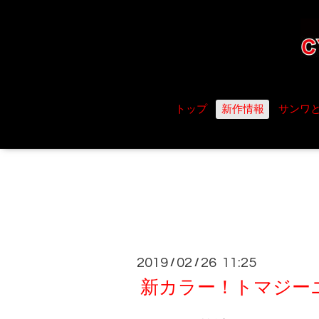
トップ
新作情報
サンワ
2019
02
26 11:25
/
/
新カラー！トマジー