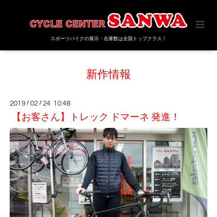
スポーツバイクの展示・在庫数は全国トップクラス！
新作情報
2019
/
02
/
24 10:48
【お客さん】トレック ドマーネ 発進！