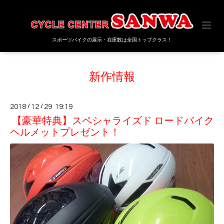
スポーツバイクの展示・在庫数は全国トップクラス！
新作情報
2018
/
12
/
29 19:19
【豪華特典】スペシャライズド ロードバイク
ヘルメットプレゼント！