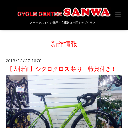
スポーツバイクの展示・在庫数は全国トップクラス！
新作情報
2018
/
12
/
27 16:28
【大特価】シクロクロス 祭り！特典付き！