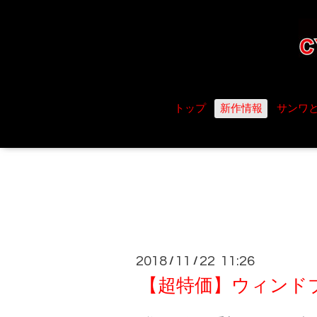
トップ
新作情報
サンワ
2018
11
22 11:26
/
/
【超特価】ウィンドブ