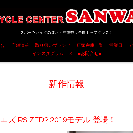
スポーツバイクの展示・在庫数は全国トップクラス！
とは
店舗情報
取り扱いブランド
店頭在庫一覧
営業日
ア
インスタグラム
X
■お問合せ■
新作情報
ヒュエズ RS ZED2 2019モデル 登場！