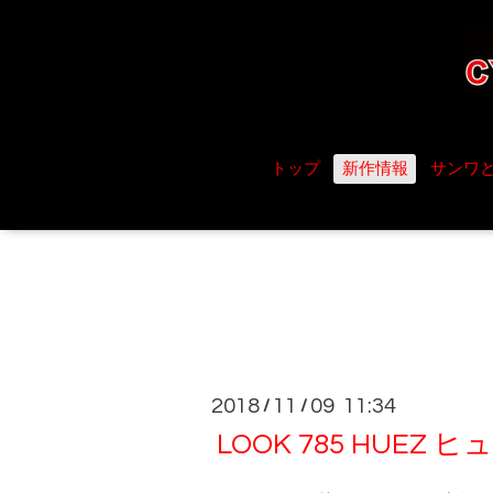
トップ
新作情報
サンワ
2018
11
09 11:34
/
/
LOOK 785 HUEZ 