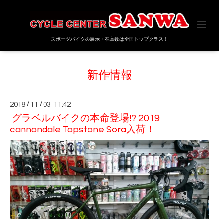
スポーツバイクの展示・在庫数は全国トップクラス！
新作情報
2018
/
11
/
03 11:42
グラベルバイクの本命登場!? 2019
cannondale Topstone Sora入荷！