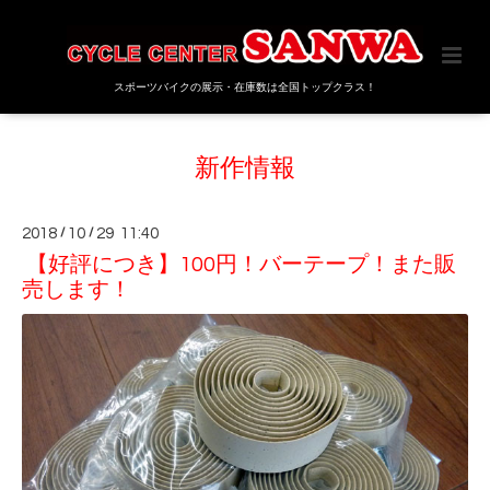
スポーツバイクの展示・在庫数は全国トップクラス！
新作情報
2018
/
10
/
29 11:40
【好評につき】100円！バーテープ！また販
売します！