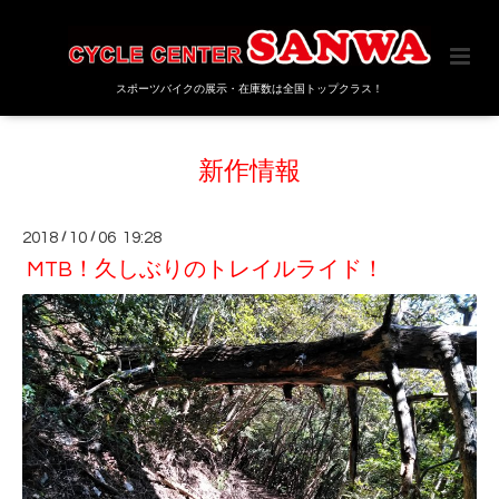
スポーツバイクの展示・在庫数は全国トップクラス！
新作情報
2018
/
10
/
06 19:28
MTB！久しぶりのトレイルライド！