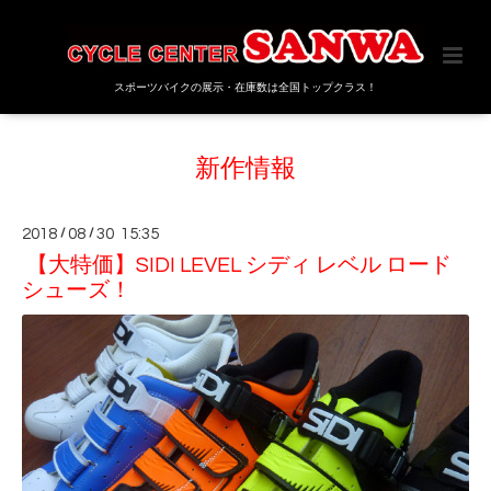
スポーツバイクの展示・在庫数は全国トップクラス！
新作情報
2018
/
08
/
30 15:35
【大特価】SIDI LEVEL シディ レベル ロード
シューズ！