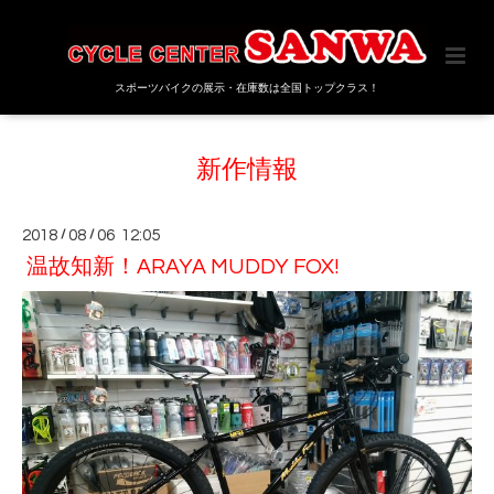
スポーツバイクの展示・在庫数は全国トップクラス！
新作情報
2018
/
08
/
06 12:05
温故知新！ARAYA MUDDY FOX!