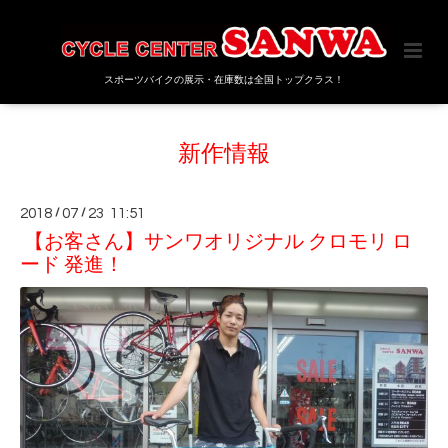
スポーツバイクの展示・在庫数は全国トップクラス！
新作情報
2018
/
07
/
23 11:51
【お客さん】サンワオリジナル クロモリ ロ
ード 発進！