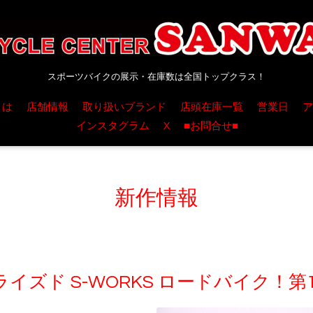
スポーツバイクの展示・在庫数は全国トップクラス！
とは
店舗情報
取り扱いブランド
店頭在庫一覧
営業日
ア
インスタグラム
X
■お問合せ■
新作情報
イズド S-WORKS ロードバイク！第