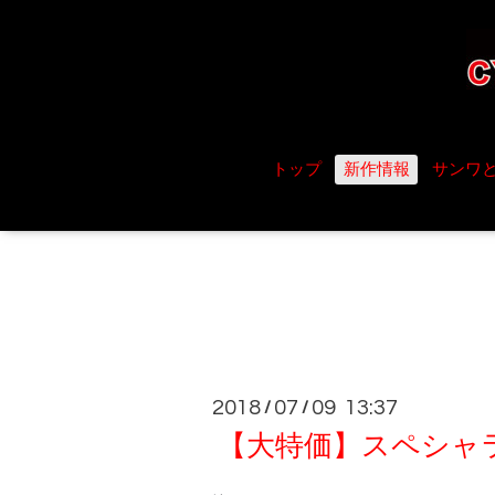
トップ
新作情報
サンワ
2018
07
09 13:37
/
/
【大特価】スペシャラ