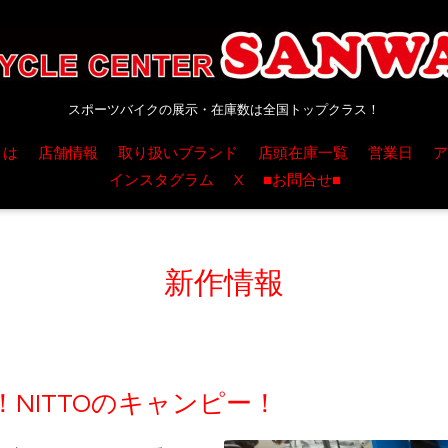
スポーツバイクの展示・在庫数は全国トップクラス！
とは
店舗情報
取り扱いブランド
店頭在庫一覧
営業日
ア
インスタグラム
X
■お問合せ■
新作情報
NITTOのキャンピー！