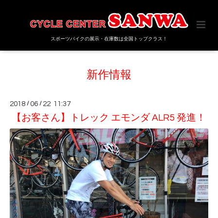
スポーツバイクの展示・在庫数は全国トップクラス！
新作情報
2018
/
06
/
22 11:37
【お客さん】トレック エモンダ ALR5 発進！