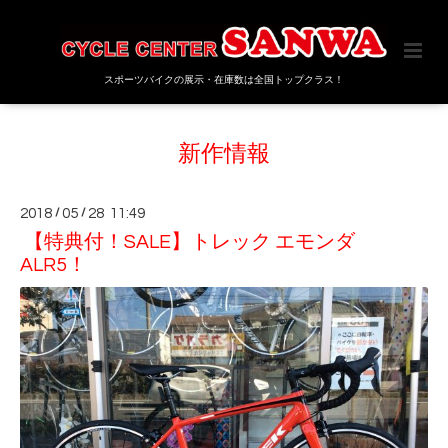
スポーツバイクの展示・在庫数は全国トップクラス！
新作情報
2018
/
05
/
28 11:49
【特典付！SALE】トレック エモンダ
ALR5！