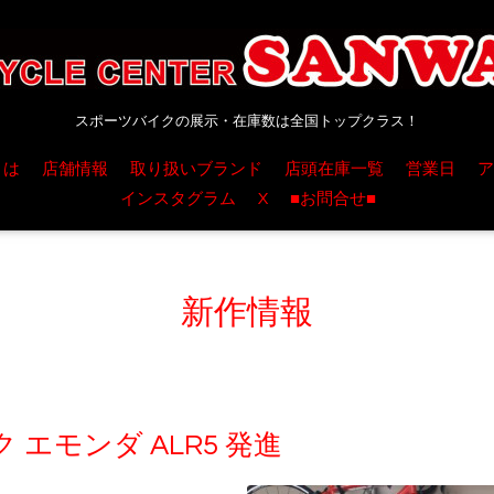
スポーツバイクの展示・在庫数は全国トップクラス！
とは
店舗情報
取り扱いブランド
店頭在庫一覧
営業日
ア
インスタグラム
X
■お問合せ■
新作情報
エモンダ ALR5 発進