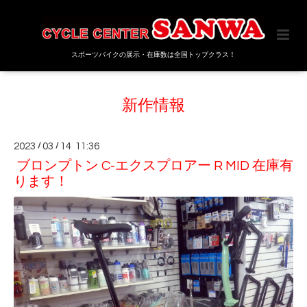
スポーツバイクの展示・在庫数は全国トップクラス！
新作情報
2023
/
03
/
14 11:36
ブロンプトン C-エクスプロアー R MID 在庫有
ります！