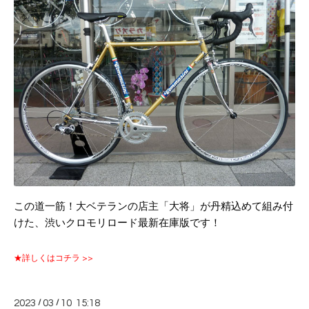
この道一筋！大ベテランの店主「大将」が丹精込めて組み付
けた、渋いクロモリロード最新在庫版です！
★詳しくはコチラ >>
2023
/
03
/
10 15:18