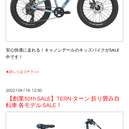
安心快適に走れる！キャノンデールのキッズバイクがSALE
中です！
★詳しくはコチラ >>
2022
/
04
/
16 12:50
【創業50th SALE】TERN ターン 折り畳み自
転車 各モデル SALE！