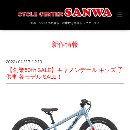
スポーツバイクの展示・在庫数は全国トップクラス！
新作情報
2022
/
04
/
17 12:13
【創業50th SALE】キャノンデール キッズ 子
供車 各モデル SALE！