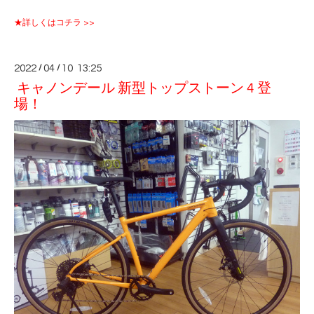
★詳しくはコチラ >>
2022
/
04
/
10 13:25
キャノンデール 新型トップストーン 4 登
場！