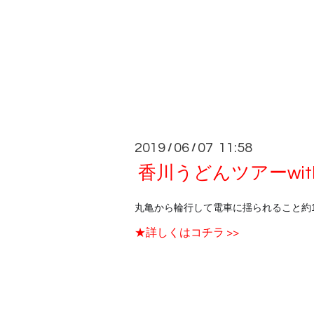
2019
06
07 11:58
/
/
香川うどんツアーwith 
丸亀から輪行して電車に揺られること約
★詳しくはコチラ >>