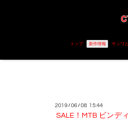
トップ
新作情報
サンワ
2019
06
08 15:44
/
/
SALE！MTB ビン