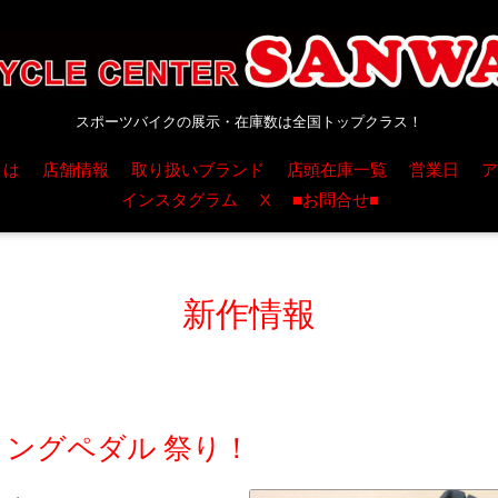
スポーツバイクの展示・在庫数は全国トップクラス！
とは
店舗情報
取り扱いブランド
店頭在庫一覧
営業日
ア
インスタグラム
X
■お問合せ■
新作情報
ディングペダル 祭り！